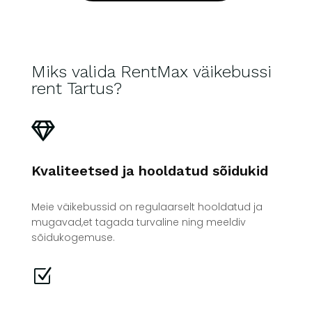
Miks valida RentMax väikebussi
rent Tartus?

Kvaliteetsed ja hooldatud sõidukid
Meie väikebussid on regulaarselt hooldatud ja
mugavad,et tagada turvaline ning meeldiv
sõidukogemuse.
Z