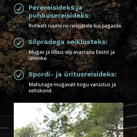
R
Perereisideks ja
puhkusereisideks:
Rohkelt ruumi nii reisijatele kui pagasile.
R
Sõpradega seiklusteks:
Mugav ja lõbus viis avastada Eestit ja
lähiriike.
R
Spordi- ja üritusreisideks:
Mahutage mugavalt kogu varustus ja
seltskond.