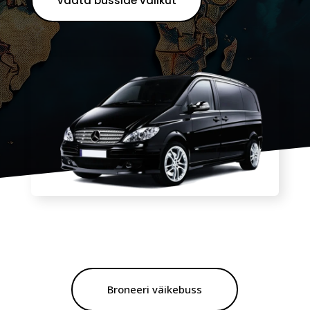
Vaata busside valikut
Broneeri väikebuss