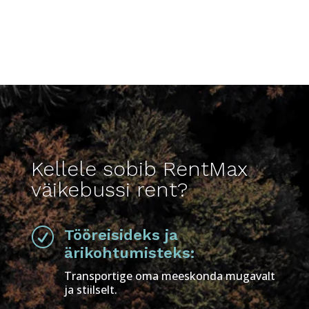
Kellele sobib RentMax
väikebussi rent?
R
Tööreisideks ja
ärikohtumisteks:
Transportige oma meeskonda mugavalt
ja stiilselt.