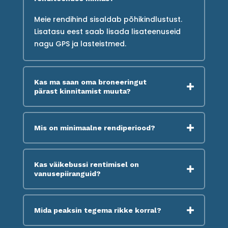
Meie rendihind sisaldab põhikindlustust.
Lisatasu eest saab lisada lisateenuseid
nagu GPS ja lasteistmed.
Kas ma saan oma broneeringut
pärast kinnitamist muuta?
Mis on minimaalne rendiperiood?
Kas väikebussi rentimisel on
vanusepiiranguid?
Mida peaksin tegema rikke korral?