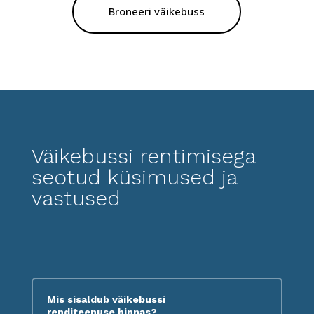
Broneeri väikebuss
Väikebussi rentimisega
seotud küsimused ja
vastused
Mis sisaldub väikebussi
renditeenuse hinnas?