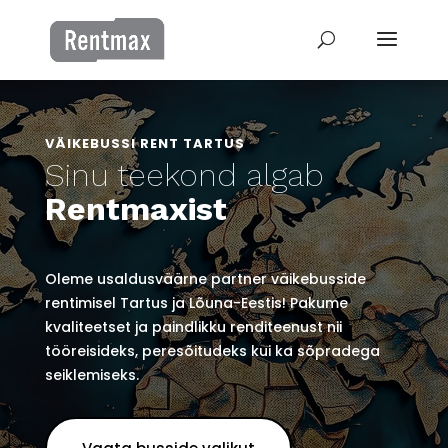
VÄIKEBUSSI RENT TARTUS
Sinu teekond algab
Rentmaxist
Oleme usaldusväärne partner väikebusside
rentimisel Tartus ja Lõuna-Eestis! Pakume
kvaliteetset ja paindlikku renditeenust nii
tööreisideks, peresõitudeks kui ka sõpradega
seiklemiseks.