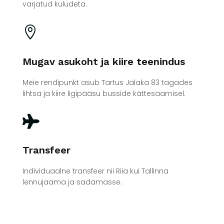
varjatud kuludeta.

Mugav asukoht ja kiire teenindus
Meie rendipunkt asub Tartus Jalaka 83 tagades
lihtsa ja kiire ligipääsu busside kättesaamisel.

Transfeer
Individuaalne transfeer nii Riia kui Tallinna
lennujaama ja sadamasse.