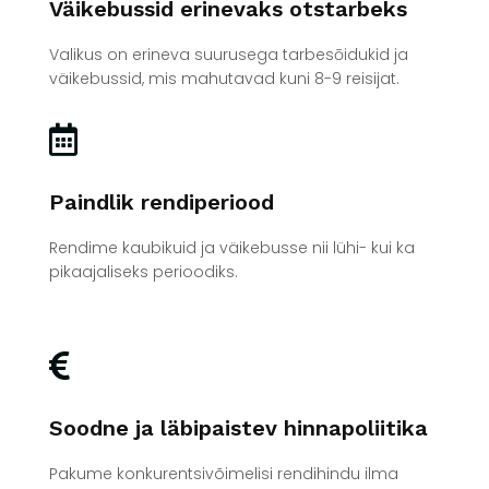
Väikebussid erinevaks otstarbeks
Valikus on erineva suurusega tarbesōidukid ja
väikebussid, mis mahutavad kuni 8-9 reisijat.

Paindlik rendiperiood
Rendime kaubikuid ja väikebusse nii lühi- kui ka
pikaajaliseks perioodiks.

Soodne ja läbipaistev hinnapoliitika
Pakume konkurentsivõimelisi rendihindu ilma